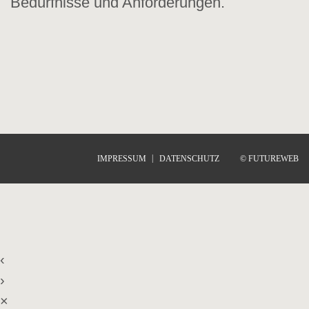
Bedürfnisse und Anforderungen.
IMPRESSUM
DATENSCHUTZ
©
FUTUREWEB
‹
›
×